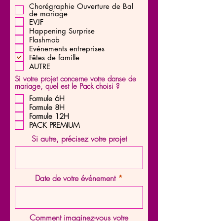
b
Chorégraphie Ouverture de Bal
l
de mariage
i
EVJF
g
Happening Surprise
a
t
Flashmob
o
Evénements entreprises
i
Fêtes de famille
r
AUTRE
e
Si votre projet concerne votre danse de
mariage, quel est le Pack choisi ?
Formule 6H
Formule 8H
Formule 12H
PACK PREMIUM
Si autre, précisez votre projet
Date de votre événement
Comment imaginez-vous votre