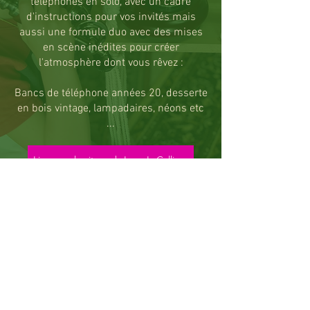
téléphones en solo, avec un cadre
d'instructions pour vos invités mais
aussi une formule duo avec des mises
en scène
inédites
pour créer
l'atmosphère dont vous rêvez :
Bancs de téléphone années 20,
desserte
en bois vintage, lampadaires, néons etc
...
Lien vers le site web Love Is Calling